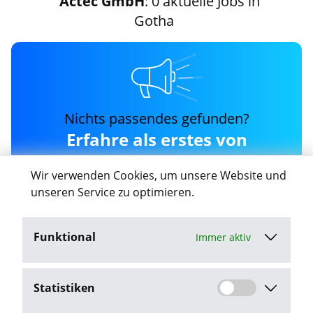
Actec GmbH
: 0 aktuelle Jobs in
Gotha
Nichts passendes gefunden?
Erfahre als erstes von
neuen actec-gmbh Jobs in
Wir verwenden Cookies, um unsere Website und
Gotha
unseren Service zu optimieren.
Funktional
Immer aktiv
Job-Agent aktivieren
Statistiken