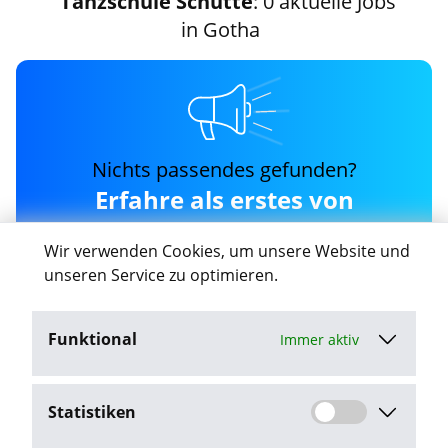
Tanzschule Schutte
: 0 aktuelle Jobs
in Gotha
Nichts passendes gefunden?
Erfahre als erstes von
neuen tanzschule-schutte
Wir verwenden Cookies, um unsere Website und
Jobs in Gotha
unseren Service zu optimieren.
Funktional
Immer aktiv
Job-Agent aktivieren
Statistiken