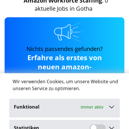
Amazon Workforce Staffing
: 0
aktuelle Jobs in Gotha
Nichts passendes gefunden?
Erfahre als erstes von
neuen amazon-
workforce-staffing Jobs in
Wir verwenden Cookies, um unsere Website und
Gotha
unseren Service zu optimieren.
Funktional
Immer aktiv
Job-Agent aktivieren
Statistiken